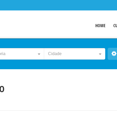
HOME
C
ria
Cidade
EO