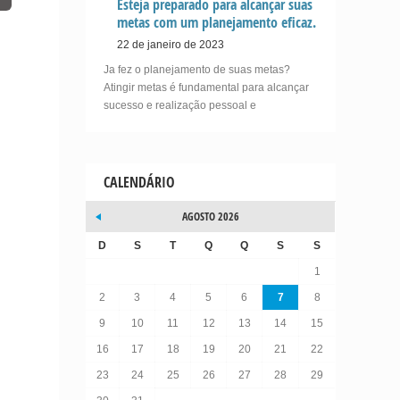
Esteja preparado para alcançar suas
metas com um planejamento eficaz.
22 de janeiro de 2023
Ja fez o planejamento de suas metas?
Atingir metas é fundamental para alcançar
sucesso e realização pessoal e
CALENDÁRIO
AGOSTO 2026
D
S
T
Q
Q
S
S
1
2
3
4
5
6
7
8
9
10
11
12
13
14
15
16
17
18
19
20
21
22
23
24
25
26
27
28
29