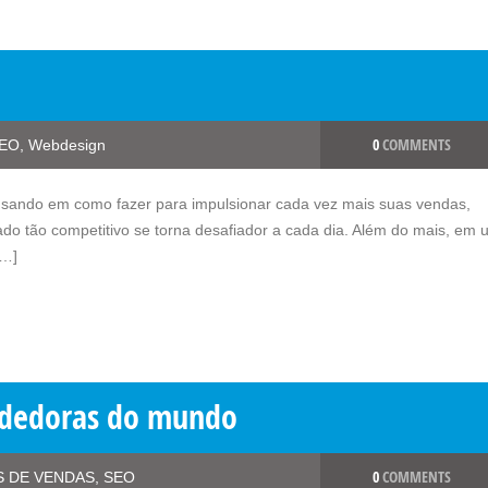
0
COMMENTS
EO
,
Webdesign
sando em como fazer para impulsionar cada vez mais suas vendas,
o tão competitivo se torna desafiador a cada dia. Além do mais, em 
[…]
endedoras do mundo
0
COMMENTS
S DE VENDAS
,
SEO