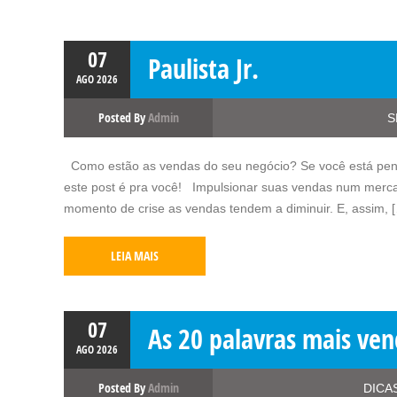
07
Paulista Jr.
AGO
2026
Posted By
Admin
S
Como estão as vendas do seu negócio? Se você está pen
este post é pra você! Impulsionar suas vendas num mercad
momento de crise as vendas tendem a diminuir. E, assim, 
LEIA MAIS
07
As 20 palavras mais v
AGO
2026
Posted By
Admin
DICA